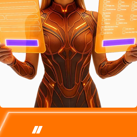
ДВОФАКТОРНА
Social Media
Streaming/Youtube
ДВОФАКТОРНА
ДВОФАКТОРНА
АВТЕНТИФІКАЦІЯ
АВТЕНТИФІКАЦІЯ
ЗМІНА ПАРОЛЮ
АВТЕНТИФІКАЦІЯ
Email/SMS
Інше
ДЯКУЄМО ЗА ЗАЯВКУ!
ЗМІНА ПАРОЛЮ
ДЯКУЄМО ЗА ЗАЯВКУ!
Завантажте та встановіть застосунок
ДЯКУЄМО!
Топ ГЕО
Будь ласка, вкажіть свою електронну адресу
Відскануйте цей QR-код у Google Authenticator
Перевірте свій пристрій
Google Authenticator
ПЕРЕВІРТЕ ВАШ EMAIL
ЗМІНА ПАРОЛЮ
Нордіки (NO, DK,
DACH (DE, AT, CH)
Ваш обліковий запис розглядається.
Введіть код з додатку
IS, SE, FI)
`
Якщо не вдається сканувати QR-код, введіть
Ваш запит успішно надіслано.
Завантажити з App
Завантажити з Google
Ми зв'яжемося з вами протягом 48 годин.
Лист з інструкціями про відновлення та
код вручну в застосунку
Польща
Італія
Ваш пароль був успішно оновлений
Представник нашої підтримки зв’яжеться з
Store
Play
скидання паролю було відправлено на ваш email.
вами найближчим часом.
Я прочитав і погоджуюсь з
Умови та положення
,
Скопіювати код
Після перевірки ви отримаєте лист на вашу
Політика конфіденційності
Балкани
Прибалтика
електронну пошту.
Я хочу отримувати новини та рекламні акції від
Якщо листа не прийшов протягом 5 хвилин після
Увійти
Канада
Інше
Увійти
V.Partners на мій email
запиту - будь ласка, перевірте папку "Спам",
Головна!
Увійти
Якщо у вас вже є Google
лист міг потрапити туди.
Зберегти
Кількість FTD на місяць
На головну
Authenticator, натисніть Продовжити
Доповнити
Продовжити
Відправити
< 50 FTDs
50-100 FTDs
Або увійдіть через
Надіслати код
100-500 FTDs
> 500 FTDs
Продовжити
Назад
Звідки ви про нас дізнались?
Забули пароль?